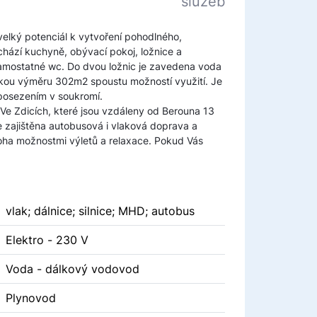
služeb
velký potenciál k vytvoření pohodlného,
hází kuchyně, obývací pokoj, ložnice a
 samostatné wc. Do dvou ložnic je zavedena voda
elkou výměru 302m2 spoustu možností využití. Je
posezením v soukromí.
 Ve Zdicích, které jsou vzdáleny od Berouna 13
de zajištěna autobusová i vlaková doprava a
noha možnostmi výletů a relaxace. Pokud Vás
vlak; dálnice; silnice; MHD; autobus
Elektro - 230 V
Voda - dálkový vodovod
Plynovod