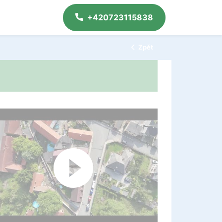
+420723115838
Zpět