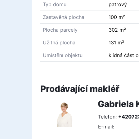
Typ domu
patrový
Zastavěná plocha
100 m²
Plocha parcely
302 m²
Užitná plocha
131 m²
Umístění objektu
klidná část 
Prodávající makléř
Gabriela 
Telefon:
+42072
E-mail:
gkrutov