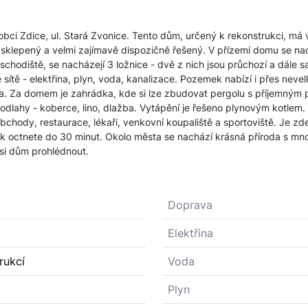
obci Zdice, ul. Stará Zvonice. Tento dům, určený k rekonstrukci, má 
sklepený a velmi zajímavě dispozičně řešený. V přízemí domu se nac
schodiště, se nacházejí 3 ložnice - dvě z nich jsou průchozí a dále
sítě - elektřina, plyn, voda, kanalizace. Pozemek nabízí i přes nev
a. Za domem je zahrádka, kde si lze zbudovat pergolu s příjemným 
podlahy - koberce, lino, dlažba. Vytápění je řešeno plynovým kotlem.
bchody, restaurace, lékaři, venkovní koupaliště a sportoviště. Je z
tak octnete do 30 minut. Okolo města se nachází krásná příroda s m
 si dům prohlédnout.
Doprava
Elektřina
rukcí
Voda
Plyn