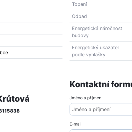
Topení
Odpad
Energetická náročnost
budovy
Energetický ukazatel
obce
podle vyhlášky
Kontaktní form
Krůtová
Jméno a příjmení
3115838
a@bezvark.cz
E-mail